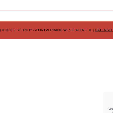
N
© 2026 | BETRIEBSSPORTVERBAND WESTFALEN E.V. |
DATENSC
Wi