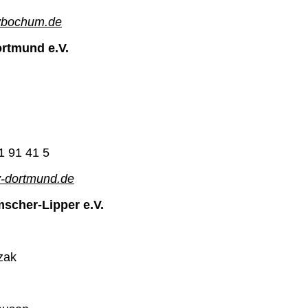
bochum.de
rtmund e.V.
1 91 41 5
-dortmund.de
scher-Lipper e.V.
zak