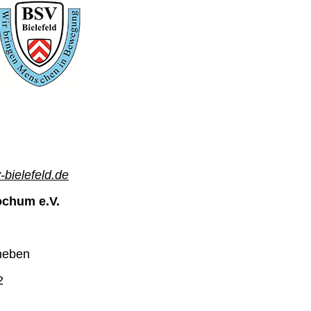
bielefeld.de
ochum e.V.
cheben
2