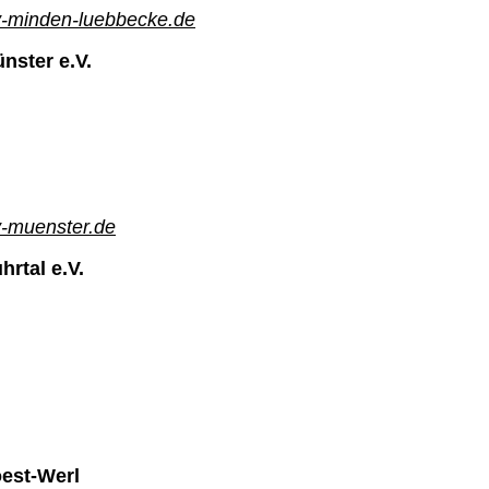
-minden-luebbecke.de
nster e.V.
-muenster.de
rtal e.V.
est-Werl