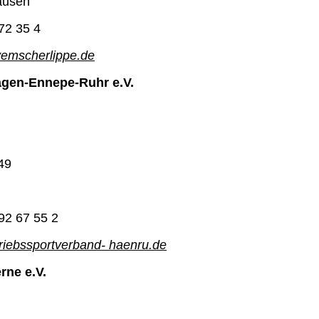
ausen
72 35 4
emscherlippe.de
gen-Ennepe-Ruhr e.V.
49
92 67 55 2
iebssportverband- haenru.de
rne e.V.