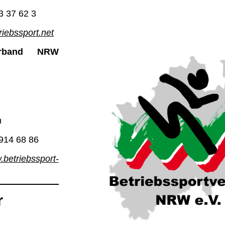
3 37 62 3
iebssport.net
verband NRW
h
 914 68 86
betriebssport-
r