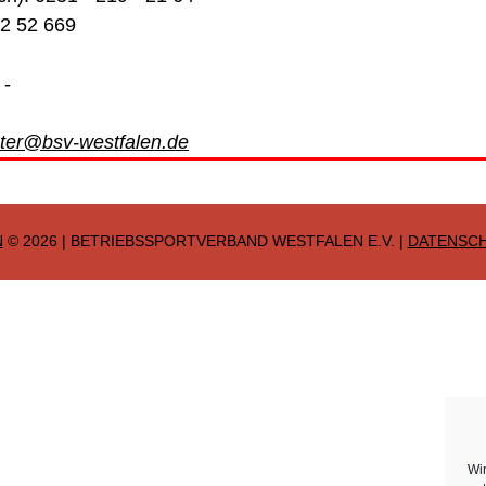
62 52 669
-
er@bsv-westfalen.de
N
© 2026 | BETRIEBSSPORTVERBAND WESTFALEN E.V. |
DATENSC
Wi