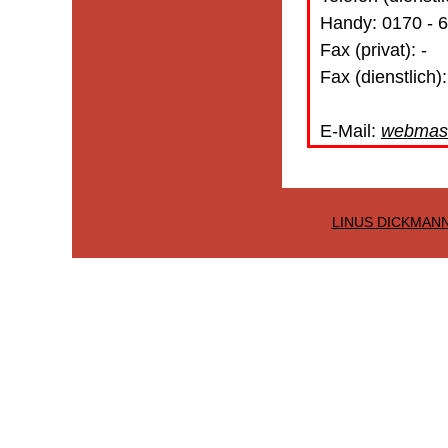
0170 - 
-
webmast
LINUS DICKMAN