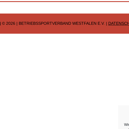
N
© 2026 | BETRIEBSSPORTVERBAND WESTFALEN E.V. |
DATENSC
Wi